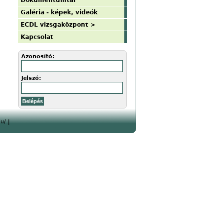
Dokumentumtár
Galéria - képek, videók
ECDL vizsgaközpont >
Kapcsolat
Azonosító:
Jelszó:
u/ |