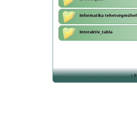
Informatika tehetségműhel
Interaktiv_tabla
| ©