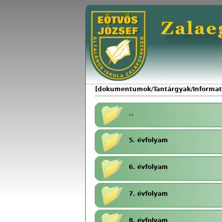
[dokumentumok/Tantárgyak/Informat
..
5. évfolyam
6. évfolyam
7. évfolyam
8. évfolyam