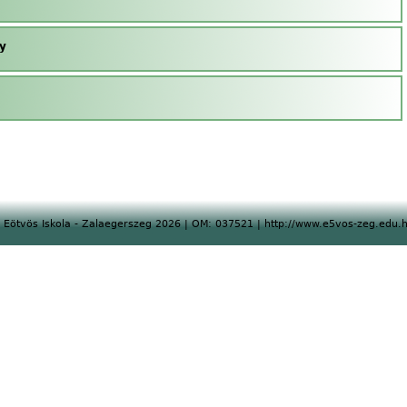
y
 Eötvös Iskola - Zalaegerszeg 2026 | OM: 037521 | http://www.e5vos-zeg.edu.h