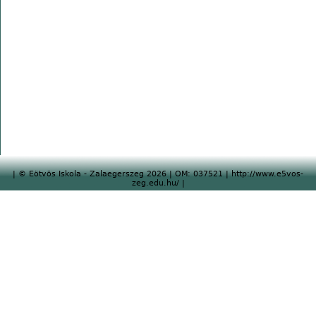
| © Eötvös Iskola - Zalaegerszeg 2026 | OM: 037521 | http://www.e5vos-
zeg.edu.hu/ |